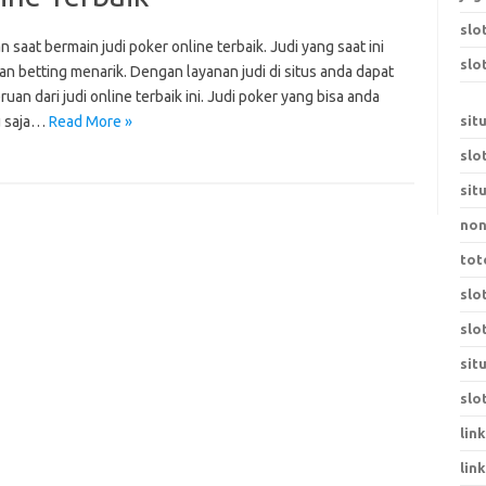
slo
aat bermain judi poker online terbaik. Judi yang saat ini
slo
n betting menarik. Dengan layanan judi di situs anda dapat
n dari judi online terbaik ini. Judi poker yang bisa anda
u saja…
Read More »
sit
slo
sit
non
tot
slo
slo
sit
slo
lin
lin