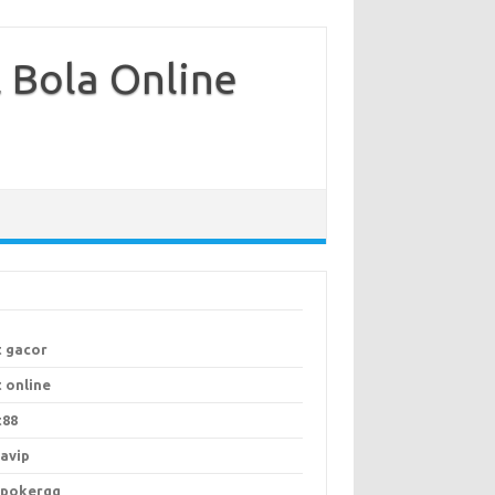
l Bola Online
t gacor
t online
t88
avip
bpokerqq