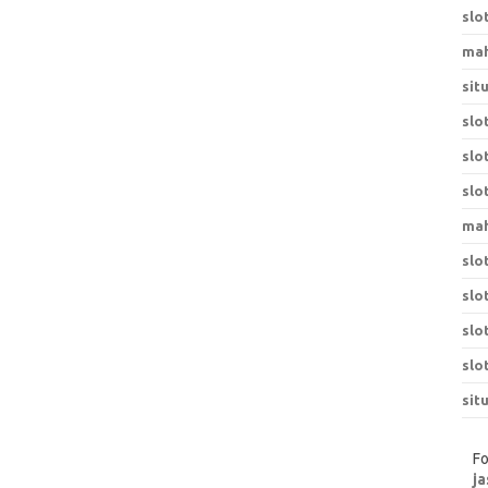
slo
ma
sit
slo
slo
slo
ma
slo
slo
slo
slo
sit
Fo
ja