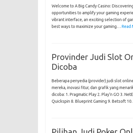
Welcome to A Big Candy Casino: Discovering 
opportunities to amplify your gaming experie
vibrant interface, an exciting selection of g
best ways to maximize your gaming…
Read 
Provinder Judi Slot O
Dicoba
Beberapa penyedia (provider) judi slot onlin
mereka, inovasi fitur, dan grafik yang menari
dicoba: 1. Pragmatic Play 2. Play’n GO 3. Ne
Quickspin 8. Blueprint Gaming 9. Betsoft 1
Pilihan Judi Poker Onl