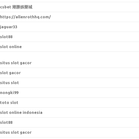
csbet 潮勝娛樂城
https://allenrothhq.com/
jaguar33
slot88
slot online
situs slot gacor
slot gacor
situs slot
nongki99
toto slot
slot online indonesia
slot88
situs slot gacor