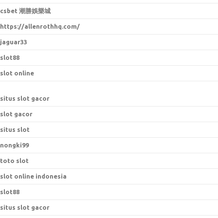
csbet 潮勝娛樂城
https://allenrothhq.com/
jaguar33
slot88
slot online
situs slot gacor
slot gacor
situs slot
nongki99
toto slot
slot online indonesia
slot88
situs slot gacor