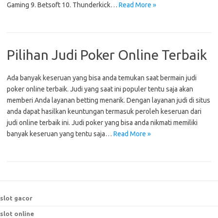
Gaming 9. Betsoft 10. Thunderkick…
Read More »
Pilihan Judi Poker Online Terbaik
Ada banyak keseruan yang bisa anda temukan saat bermain judi
poker online terbaik. Judi yang saat ini populer tentu saja akan
memberi Anda layanan betting menarik. Dengan layanan judi di situs
anda dapat hasilkan keuntungan termasuk peroleh keseruan dari
judi online terbaik ini. Judi poker yang bisa anda nikmati memiliki
banyak keseruan yang tentu saja…
Read More »
slot gacor
slot online