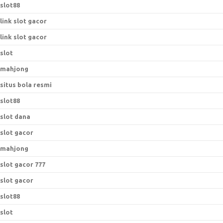
slot88
link slot gacor
link slot gacor
slot
mahjong
situs bola resmi
slot88
slot dana
slot gacor
mahjong
slot gacor 777
slot gacor
slot88
slot