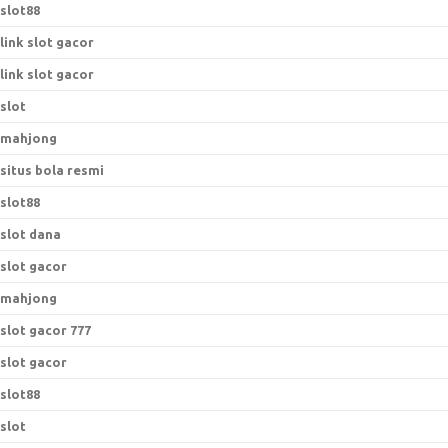
slot88
link slot gacor
link slot gacor
slot
mahjong
situs bola resmi
slot88
slot dana
slot gacor
mahjong
slot gacor 777
slot gacor
slot88
slot