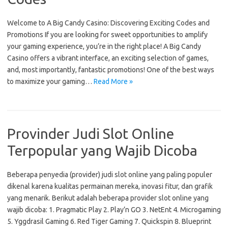
Welcome to A Big Candy Casino: Discovering Exciting Codes and
Promotions If you are looking for sweet opportunities to amplify
your gaming experience, you’re in the right place! A Big Candy
Casino offers a vibrant interface, an exciting selection of games,
and, most importantly, fantastic promotions! One of the best ways
to maximize your gaming…
Read More »
Provinder Judi Slot Online
Terpopular yang Wajib Dicoba
Beberapa penyedia (provider) judi slot online yang paling populer
dikenal karena kualitas permainan mereka, inovasi fitur, dan grafik
yang menarik. Berikut adalah beberapa provider slot online yang
wajib dicoba: 1. Pragmatic Play 2. Play’n GO 3. NetEnt 4. Microgaming
5. Yggdrasil Gaming 6. Red Tiger Gaming 7. Quickspin 8. Blueprint