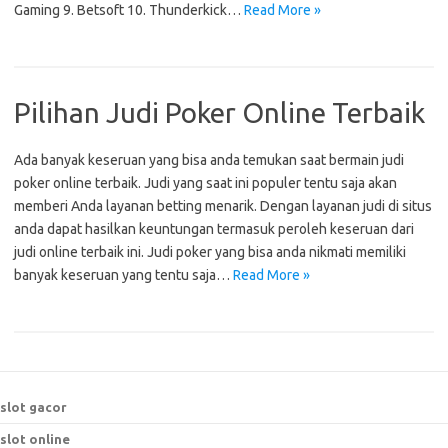
Gaming 9. Betsoft 10. Thunderkick…
Read More »
Pilihan Judi Poker Online Terbaik
Ada banyak keseruan yang bisa anda temukan saat bermain judi
poker online terbaik. Judi yang saat ini populer tentu saja akan
memberi Anda layanan betting menarik. Dengan layanan judi di situs
anda dapat hasilkan keuntungan termasuk peroleh keseruan dari
judi online terbaik ini. Judi poker yang bisa anda nikmati memiliki
banyak keseruan yang tentu saja…
Read More »
slot gacor
slot online