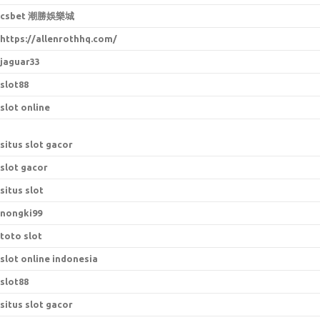
csbet 潮勝娛樂城
https://allenrothhq.com/
jaguar33
slot88
slot online
situs slot gacor
slot gacor
situs slot
nongki99
toto slot
slot online indonesia
slot88
situs slot gacor