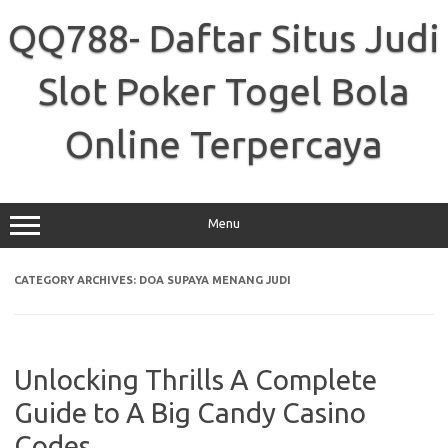
Skip
to
QQ788- Daftar Situs Judi
content
Slot Poker Togel Bola
Online Terpercaya
Menu
CATEGORY ARCHIVES:
DOA SUPAYA MENANG JUDI
Unlocking Thrills A Complete
Guide to A Big Candy Casino
Codes