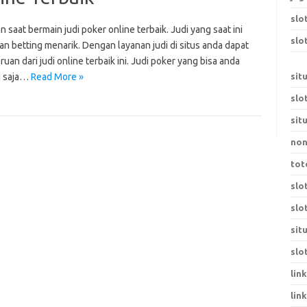
slo
aat bermain judi poker online terbaik. Judi yang saat ini
slo
n betting menarik. Dengan layanan judi di situs anda dapat
n dari judi online terbaik ini. Judi poker yang bisa anda
u saja…
Read More »
sit
slo
sit
non
tot
slo
slo
sit
slo
lin
lin