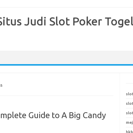
itus Judi Slot Poker Toge
15
slo
slo
omplete Guide to A Big Candy
slo
mej
hk