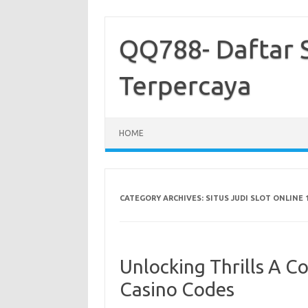
Skip
to
content
QQ788- Daftar S
Terpercaya
HOME
CATEGORY ARCHIVES:
SITUS JUDI SLOT ONLINE 
Unlocking Thrills A C
Casino Codes