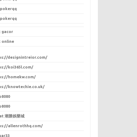
bpokerqq
bpokerqq
t gacor
t online
ps://designintreior.com/
ps://koi365l.com/
ps://homekw.com/
ps://knowtechie.co.uk/
o8080
o8080
bet 潮勝娛樂城
ps://allenrothhq.com/
uar33