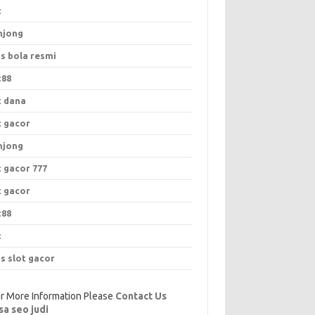
t
hjong
us bola resmi
t88
t dana
t gacor
hjong
t gacor 777
t gacor
t88
t
us slot gacor
r More Information Please
Contact Us
sa seo judi