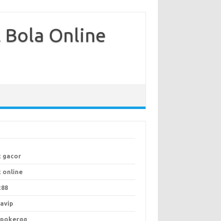
l Bola Online
t gacor
t online
t88
avip
bpokerqq