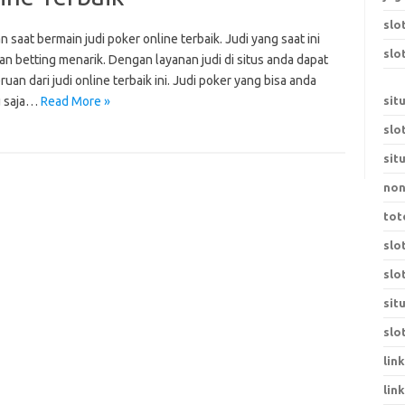
slo
aat bermain judi poker online terbaik. Judi yang saat ini
slo
n betting menarik. Dengan layanan judi di situs anda dapat
n dari judi online terbaik ini. Judi poker yang bisa anda
u saja…
Read More »
sit
slo
sit
non
tot
slo
slo
sit
slo
lin
lin