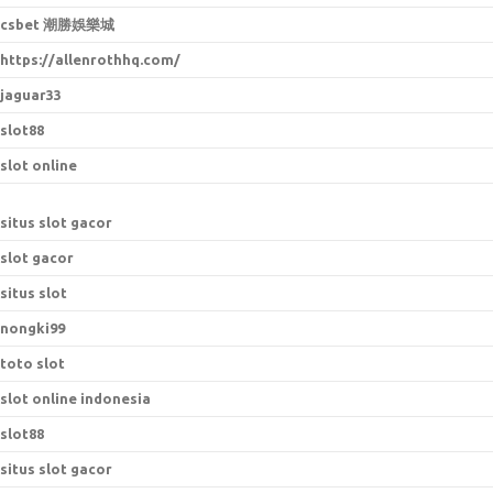
csbet 潮勝娛樂城
https://allenrothhq.com/
jaguar33
slot88
slot online
situs slot gacor
slot gacor
situs slot
nongki99
toto slot
slot online indonesia
slot88
situs slot gacor