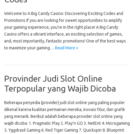
Welcome to A Big Candy Casino: Discovering Exciting Codes and
Promotions If you are looking for sweet opportunities to amplify
your gaming experience, you’re in the right place! A Big Candy
Casino offers a vibrant interface, an exciting selection of games,
and, most importantly, fantastic promotions! One of the best ways
to maximize your gaming…
Read More »
Provinder Judi Slot Online
Terpopular yang Wajib Dicoba
Beberapa penyedia (provider) judi slot online yang paling populer
dikenal karena kualitas permainan mereka, inovasi fitur, dan grafik
yang menarik. Berikut adalah beberapa provider slot online yang
wajib dicoba: 1. Pragmatic Play 2. Play’n GO 3. NetEnt 4. Microgaming
5. Yggdrasil Gaming 6. Red Tiger Gaming 7. Quickspin 8. Blueprint