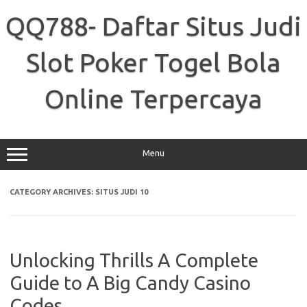
Skip
to
QQ788- Daftar Situs Judi
content
Slot Poker Togel Bola
Online Terpercaya
Menu
CATEGORY ARCHIVES:
SITUS JUDI 10
Unlocking Thrills A Complete
Guide to A Big Candy Casino
Codes