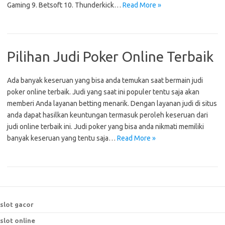
Gaming 9. Betsoft 10. Thunderkick…
Read More »
Pilihan Judi Poker Online Terbaik
Ada banyak keseruan yang bisa anda temukan saat bermain judi
poker online terbaik. Judi yang saat ini populer tentu saja akan
memberi Anda layanan betting menarik. Dengan layanan judi di situs
anda dapat hasilkan keuntungan termasuk peroleh keseruan dari
judi online terbaik ini. Judi poker yang bisa anda nikmati memiliki
banyak keseruan yang tentu saja…
Read More »
slot gacor
slot online