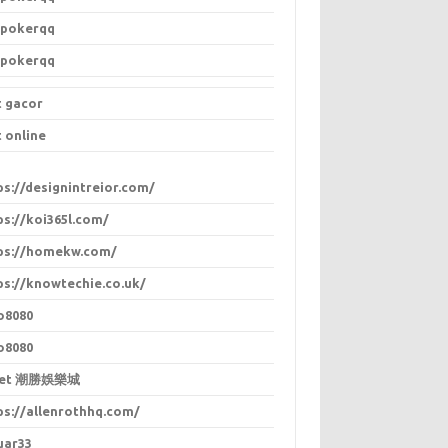
bpokerqq
bpokerqq
t gacor
t online
ps://designintreior.com/
ps://koi365l.com/
ps://homekw.com/
ps://knowtechie.co.uk/
o8080
o8080
bet 潮勝娛樂城
ps://allenrothhq.com/
uar33