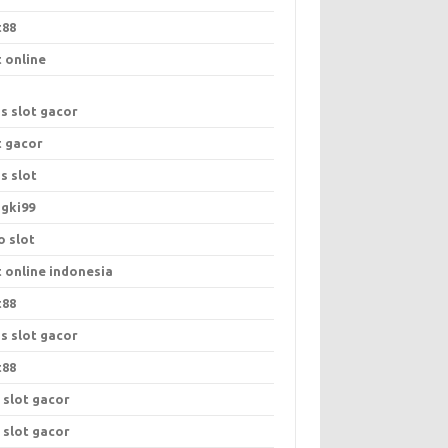
t88
t online
us slot gacor
t gacor
us slot
gki99
o slot
t online indonesia
t88
us slot gacor
t88
k slot gacor
k slot gacor