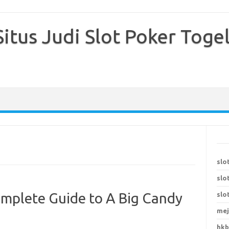
itus Judi Slot Poker Toge
slo
slo
omplete Guide to A Big Candy
slo
mej
hk