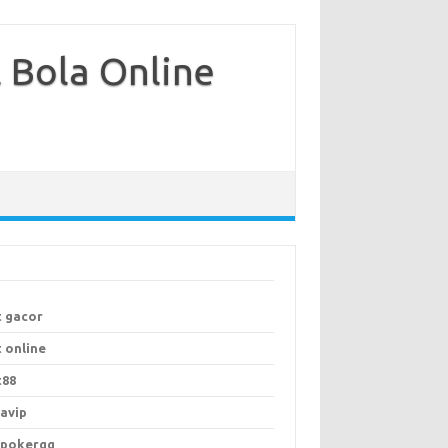
l Bola Online
t gacor
t online
t88
avip
bpokerqq