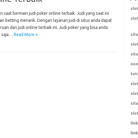
slo
aat bermain judi poker online terbaik. Judi yang saat ini
slo
n betting menarik. Dengan layanan judi di situs anda dapat
n dari judi online terbaik ini. Judi poker yang bisa anda
u saja…
Read More »
sit
slo
sit
non
tot
slo
slo
sit
slo
lin
lin