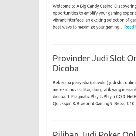
Welcome to A Big Candy Casino: Discovering 
opportunities to amplify your gaming experie
vibrant interface, an exciting selection of g
best ways to maximize your gaming…
Read 
Provinder Judi Slot O
Dicoba
Beberapa penyedia (provider) judi slot onlin
mereka, inovasi fitur, dan grafik yang menari
dicoba: 1. Pragmatic Play 2. Play’n GO 3. Ne
Quickspin 8. Blueprint Gaming 9. Betsoft 1
Pilihan Judi Poker Onl