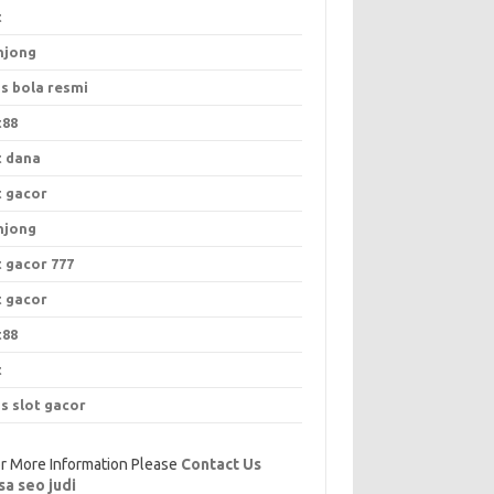
t
hjong
us bola resmi
t88
t dana
t gacor
hjong
t gacor 777
t gacor
t88
t
us slot gacor
r More Information Please
Contact Us
sa seo judi