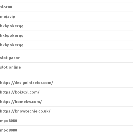
slot88
mejavip
hkbpokerqq
hkbpokerqq
hkbpokerqq
slot gacor
slot online
https://designintreior.com/
https://koi365l.com/
https://homekw.com/
https://knowtechie.co.uk/
mpo8080
mpo8080