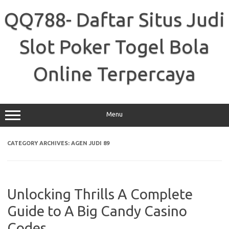
Skip
to
QQ788- Daftar Situs Judi
content
Slot Poker Togel Bola
Online Terpercaya
Menu
CATEGORY ARCHIVES:
AGEN JUDI 89
Unlocking Thrills A Complete
Guide to A Big Candy Casino
Codes