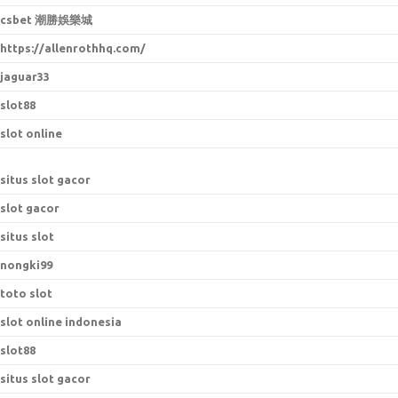
csbet 潮勝娛樂城
https://allenrothhq.com/
jaguar33
slot88
slot online
situs slot gacor
slot gacor
situs slot
nongki99
toto slot
slot online indonesia
slot88
situs slot gacor