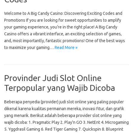
Welcome to A Big Candy Casino: Discovering Exciting Codes and
Promotions If you are looking for sweet opportunities to amplify
your gaming experience, you’re in the right place! A Big Candy
Casino offers a vibrant interface, an exciting selection of games,
and, most importantly, fantastic promotions! One of the best ways
to maximize your gaming…
Read More »
Provinder Judi Slot Online
Terpopular yang Wajib Dicoba
Beberapa penyedia (provider) judi slot online yang paling populer
dikenal karena kualitas permainan mereka, inovasi fitur, dan grafik
yang menarik. Berikut adalah beberapa provider slot online yang
wajib dicoba: 1. Pragmatic Play 2. Play’n GO 3. NetEnt 4. Microgaming
5. Yggdrasil Gaming 6. Red Tiger Gaming 7. Quickspin 8. Blueprint