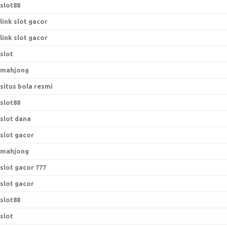
slot88
link slot gacor
link slot gacor
slot
mahjong
situs bola resmi
slot88
slot dana
slot gacor
mahjong
slot gacor 777
slot gacor
slot88
slot