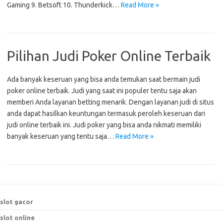
Gaming 9. Betsoft 10. Thunderkick…
Read More »
Pilihan Judi Poker Online Terbaik
Ada banyak keseruan yang bisa anda temukan saat bermain judi
poker online terbaik. Judi yang saat ini populer tentu saja akan
memberi Anda layanan betting menarik. Dengan layanan judi di situs
anda dapat hasilkan keuntungan termasuk peroleh keseruan dari
judi online terbaik ini. Judi poker yang bisa anda nikmati memiliki
banyak keseruan yang tentu saja…
Read More »
slot gacor
slot online