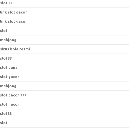
slot88
link slot gacor
link slot gacor
slot
mahjong
situs bola resmi
slot88
slot dana
slot gacor
mahjong
slot gacor 777
slot gacor
slot88
slot