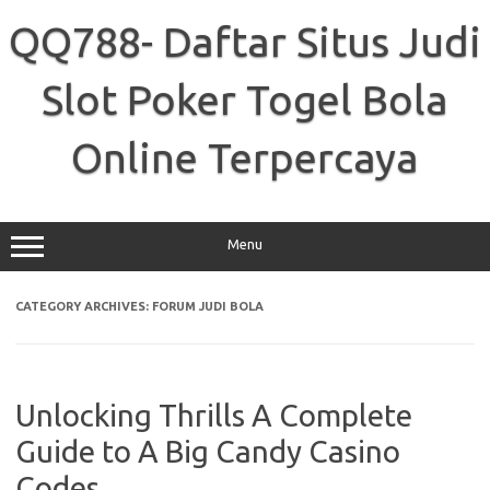
Skip
to
QQ788- Daftar Situs Judi
content
Slot Poker Togel Bola
Online Terpercaya
Menu
CATEGORY ARCHIVES:
FORUM JUDI BOLA
Unlocking Thrills A Complete
Guide to A Big Candy Casino
Codes