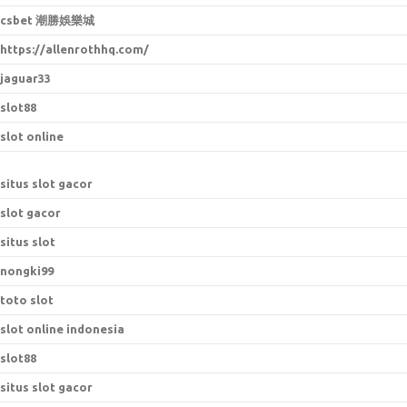
csbet 潮勝娛樂城
https://allenrothhq.com/
jaguar33
slot88
slot online
situs slot gacor
slot gacor
situs slot
nongki99
toto slot
slot online indonesia
slot88
situs slot gacor