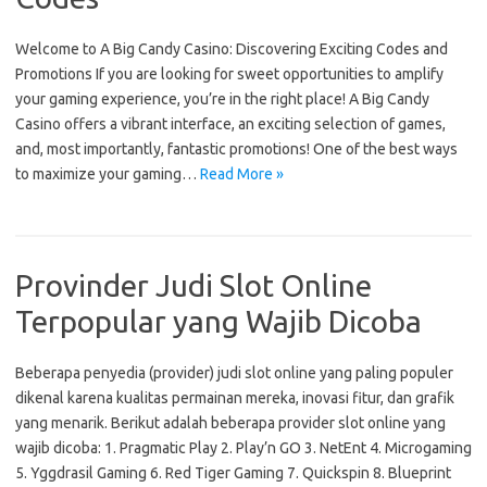
Welcome to A Big Candy Casino: Discovering Exciting Codes and
Promotions If you are looking for sweet opportunities to amplify
your gaming experience, you’re in the right place! A Big Candy
Casino offers a vibrant interface, an exciting selection of games,
and, most importantly, fantastic promotions! One of the best ways
to maximize your gaming…
Read More »
Provinder Judi Slot Online
Terpopular yang Wajib Dicoba
Beberapa penyedia (provider) judi slot online yang paling populer
dikenal karena kualitas permainan mereka, inovasi fitur, dan grafik
yang menarik. Berikut adalah beberapa provider slot online yang
wajib dicoba: 1. Pragmatic Play 2. Play’n GO 3. NetEnt 4. Microgaming
5. Yggdrasil Gaming 6. Red Tiger Gaming 7. Quickspin 8. Blueprint