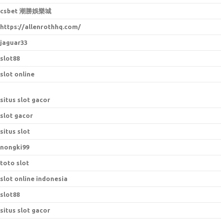
csbet 潮勝娛樂城
https://allenrothhq.com/
jaguar33
slot88
slot online
situs slot gacor
slot gacor
situs slot
nongki99
toto slot
slot online indonesia
slot88
situs slot gacor