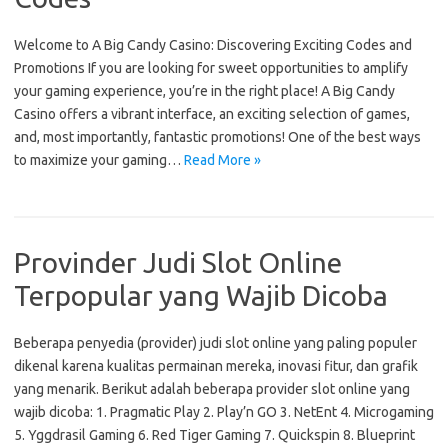
Welcome to A Big Candy Casino: Discovering Exciting Codes and
Promotions If you are looking for sweet opportunities to amplify
your gaming experience, you’re in the right place! A Big Candy
Casino offers a vibrant interface, an exciting selection of games,
and, most importantly, fantastic promotions! One of the best ways
to maximize your gaming…
Read More »
Provinder Judi Slot Online
Terpopular yang Wajib Dicoba
Beberapa penyedia (provider) judi slot online yang paling populer
dikenal karena kualitas permainan mereka, inovasi fitur, dan grafik
yang menarik. Berikut adalah beberapa provider slot online yang
wajib dicoba: 1. Pragmatic Play 2. Play’n GO 3. NetEnt 4. Microgaming
5. Yggdrasil Gaming 6. Red Tiger Gaming 7. Quickspin 8. Blueprint