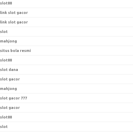
slot88
link slot gacor
link slot gacor
slot
mahjong
situs bola resmi
slot88
slot dana
slot gacor
mahjong
slot gacor 777
slot gacor
slot88
slot