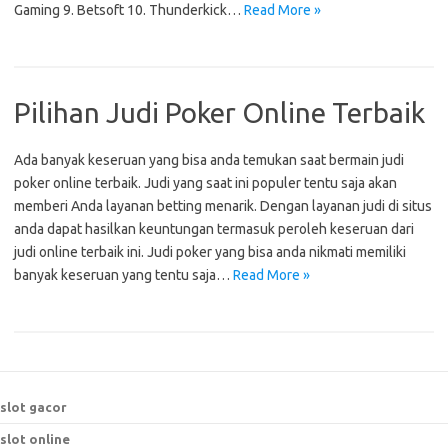
Gaming 9. Betsoft 10. Thunderkick…
Read More »
Pilihan Judi Poker Online Terbaik
Ada banyak keseruan yang bisa anda temukan saat bermain judi
poker online terbaik. Judi yang saat ini populer tentu saja akan
memberi Anda layanan betting menarik. Dengan layanan judi di situs
anda dapat hasilkan keuntungan termasuk peroleh keseruan dari
judi online terbaik ini. Judi poker yang bisa anda nikmati memiliki
banyak keseruan yang tentu saja…
Read More »
slot gacor
slot online