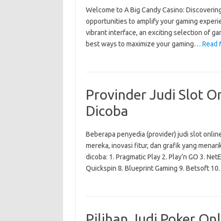
Welcome to A Big Candy Casino: Discovering 
opportunities to amplify your gaming experie
vibrant interface, an exciting selection of g
best ways to maximize your gaming…
Read 
Provinder Judi Slot O
Dicoba
Beberapa penyedia (provider) judi slot onlin
mereka, inovasi fitur, dan grafik yang menari
dicoba: 1. Pragmatic Play 2. Play’n GO 3. Ne
Quickspin 8. Blueprint Gaming 9. Betsoft 1
Pilihan Judi Poker Onl