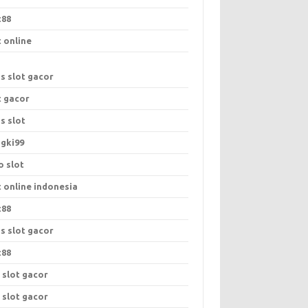
t88
t online
us slot gacor
t gacor
us slot
gki99
o slot
t online indonesia
t88
us slot gacor
t88
k slot gacor
k slot gacor