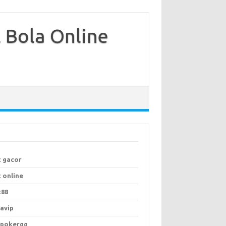
l Bola Online
t gacor
t online
t88
avip
bpokerqq