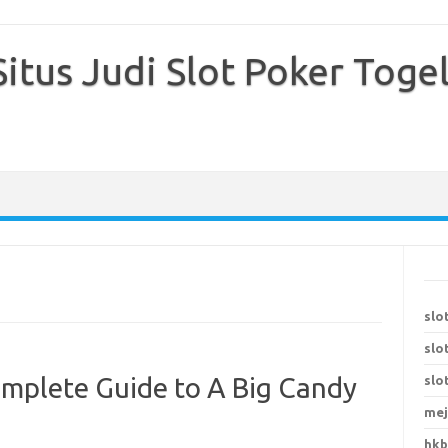
itus Judi Slot Poker Toge
slo
slo
omplete Guide to A Big Candy
slo
mej
hk