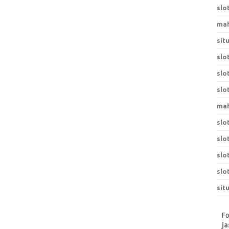
slo
ma
sit
slo
slo
slo
ma
slo
slo
slo
slo
sit
Fo
ja