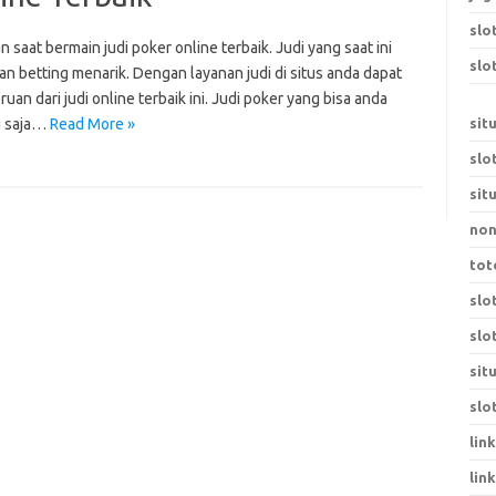
slo
aat bermain judi poker online terbaik. Judi yang saat ini
slo
n betting menarik. Dengan layanan judi di situs anda dapat
n dari judi online terbaik ini. Judi poker yang bisa anda
u saja…
Read More »
sit
slo
sit
non
tot
slo
slo
sit
slo
lin
lin