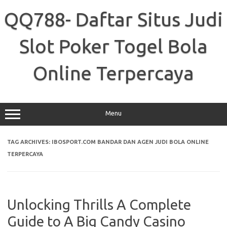
Skip
to
QQ788- Daftar Situs Judi
content
Slot Poker Togel Bola
Online Terpercaya
Menu
TAG ARCHIVES:
IBOSPORT.COM BANDAR DAN AGEN JUDI BOLA ONLINE
TERPERCAYA
Unlocking Thrills A Complete
Guide to A Big Candy Casino