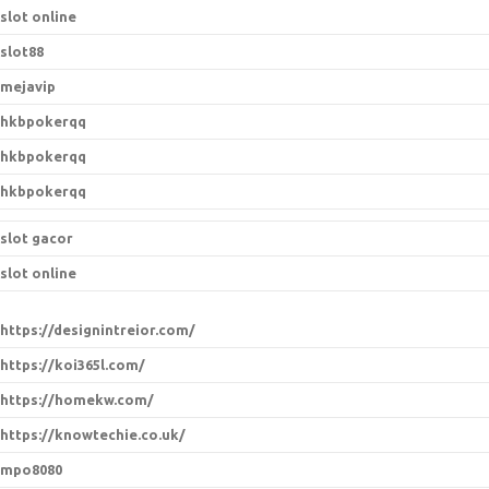
slot online
slot88
mejavip
hkbpokerqq
hkbpokerqq
hkbpokerqq
slot gacor
slot online
https://designintreior.com/
https://koi365l.com/
https://homekw.com/
https://knowtechie.co.uk/
mpo8080