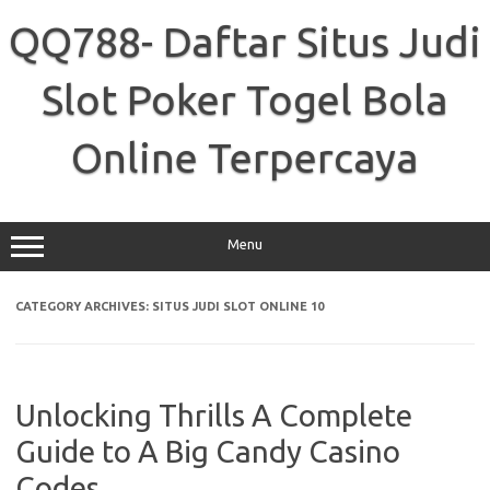
Skip
to
QQ788- Daftar Situs Judi
content
Slot Poker Togel Bola
Online Terpercaya
Menu
CATEGORY ARCHIVES:
SITUS JUDI SLOT ONLINE 10
Unlocking Thrills A Complete
Guide to A Big Candy Casino
Codes