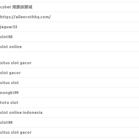
csbet 潮勝娛樂城
https://allenrothhq.com/
jaguar33
slot88
slot online
situs slot gacor
slot gacor
situs slot
nongki99
toto slot
slot online indonesia
slot88
situs slot gacor