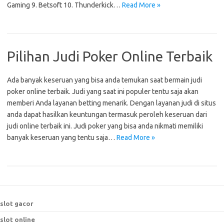
Gaming 9. Betsoft 10. Thunderkick…
Read More »
Pilihan Judi Poker Online Terbaik
Ada banyak keseruan yang bisa anda temukan saat bermain judi
poker online terbaik. Judi yang saat ini populer tentu saja akan
memberi Anda layanan betting menarik. Dengan layanan judi di situs
anda dapat hasilkan keuntungan termasuk peroleh keseruan dari
judi online terbaik ini. Judi poker yang bisa anda nikmati memiliki
banyak keseruan yang tentu saja…
Read More »
slot gacor
slot online