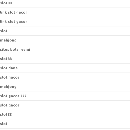
slot88
link slot gacor
link slot gacor
slot
mahjong
situs bola resmi
slot88
slot dana
slot gacor
mahjong
slot gacor 777
slot gacor
slot88
slot