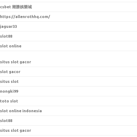
csbet 潮勝娛樂城
https://allenrothhq.com/
jaguar33
slot88
slot online
situs slot gacor
slot gacor
situs slot
nongki99
toto slot
slot online indonesia
slot88
situs slot gacor