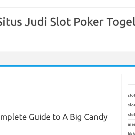
itus Judi Slot Poker Toge
slo
slo
omplete Guide to A Big Candy
slo
mej
hk