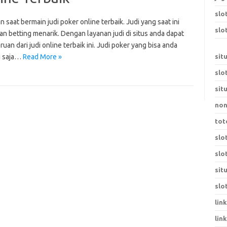
slo
aat bermain judi poker online terbaik. Judi yang saat ini
slo
n betting menarik. Dengan layanan judi di situs anda dapat
n dari judi online terbaik ini. Judi poker yang bisa anda
u saja…
Read More »
sit
slo
sit
non
tot
slo
slo
sit
slo
lin
lin