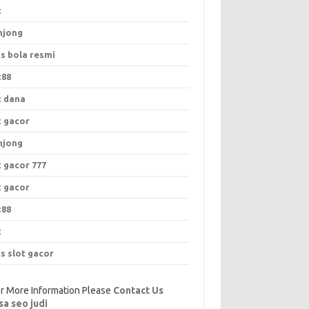
t
hjong
us bola resmi
t88
t dana
t gacor
hjong
t gacor 777
t gacor
t88
t
us slot gacor
r More Information Please
Contact Us
sa seo judi