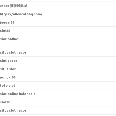
csbet 潮勝娛樂城
https://allenrothhq.com/
jaguar33
slot88
slot online
situs slot gacor
slot gacor
situs slot
nongki99
toto slot
slot online indonesia
slot88
situs slot gacor