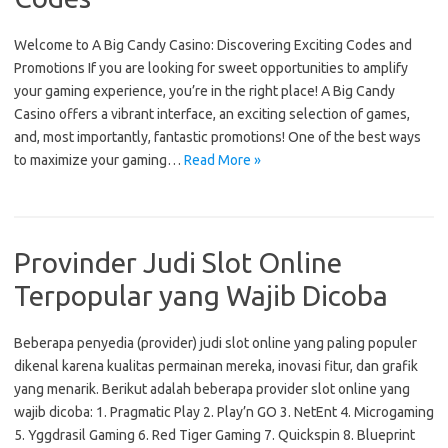
Welcome to A Big Candy Casino: Discovering Exciting Codes and
Promotions If you are looking for sweet opportunities to amplify
your gaming experience, you’re in the right place! A Big Candy
Casino offers a vibrant interface, an exciting selection of games,
and, most importantly, fantastic promotions! One of the best ways
to maximize your gaming…
Read More »
Provinder Judi Slot Online
Terpopular yang Wajib Dicoba
Beberapa penyedia (provider) judi slot online yang paling populer
dikenal karena kualitas permainan mereka, inovasi fitur, dan grafik
yang menarik. Berikut adalah beberapa provider slot online yang
wajib dicoba: 1. Pragmatic Play 2. Play’n GO 3. NetEnt 4. Microgaming
5. Yggdrasil Gaming 6. Red Tiger Gaming 7. Quickspin 8. Blueprint