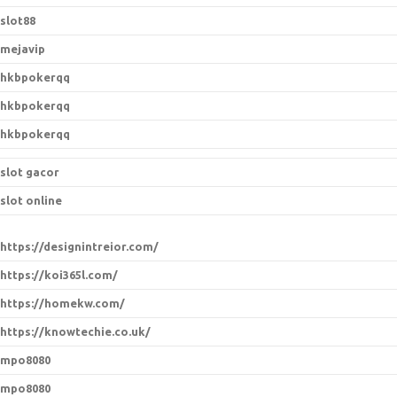
slot88
mejavip
hkbpokerqq
hkbpokerqq
hkbpokerqq
slot gacor
slot online
https://designintreior.com/
https://koi365l.com/
https://homekw.com/
https://knowtechie.co.uk/
mpo8080
mpo8080