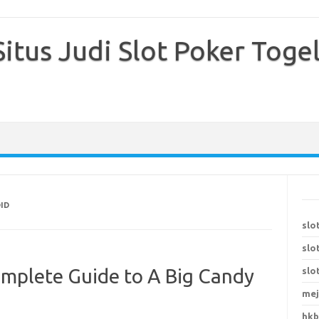
itus Judi Slot Poker Toge
ID
slo
slo
omplete Guide to A Big Candy
slo
mej
hk