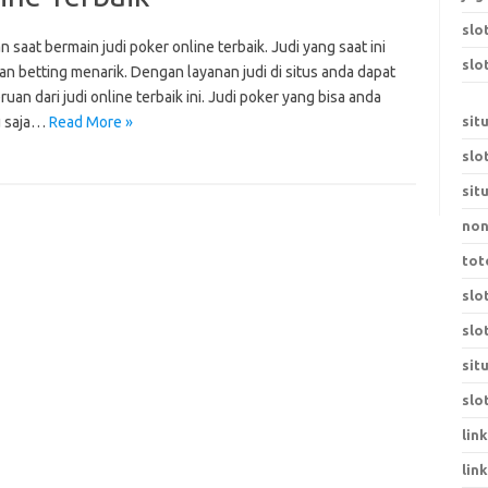
slo
aat bermain judi poker online terbaik. Judi yang saat ini
slo
n betting menarik. Dengan layanan judi di situs anda dapat
n dari judi online terbaik ini. Judi poker yang bisa anda
u saja…
Read More »
sit
slo
sit
non
tot
slo
slo
sit
slo
lin
lin