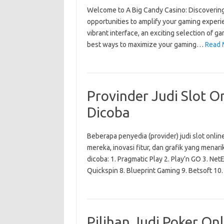
Welcome to A Big Candy Casino: Discovering 
opportunities to amplify your gaming experie
vibrant interface, an exciting selection of g
best ways to maximize your gaming…
Read 
Provinder Judi Slot O
Dicoba
Beberapa penyedia (provider) judi slot onlin
mereka, inovasi fitur, dan grafik yang menari
dicoba: 1. Pragmatic Play 2. Play’n GO 3. Ne
Quickspin 8. Blueprint Gaming 9. Betsoft 1
Pilihan Judi Poker Onl