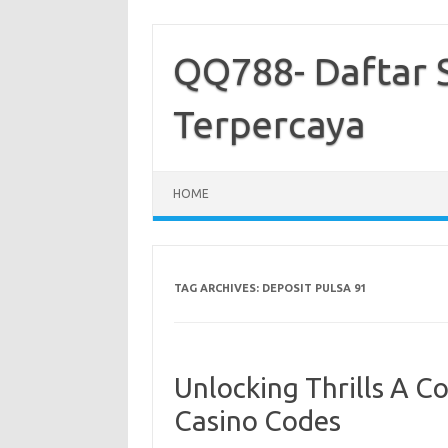
Skip
to
content
QQ788- Daftar S
Terpercaya
HOME
TAG ARCHIVES:
DEPOSIT PULSA 91
Unlocking Thrills A C
Casino Codes