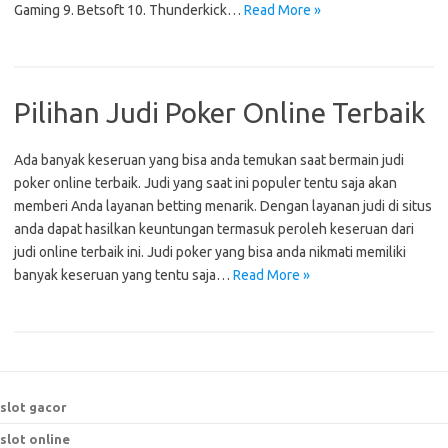
Gaming 9. Betsoft 10. Thunderkick…
Read More »
Pilihan Judi Poker Online Terbaik
Ada banyak keseruan yang bisa anda temukan saat bermain judi
poker online terbaik. Judi yang saat ini populer tentu saja akan
memberi Anda layanan betting menarik. Dengan layanan judi di situs
anda dapat hasilkan keuntungan termasuk peroleh keseruan dari
judi online terbaik ini. Judi poker yang bisa anda nikmati memiliki
banyak keseruan yang tentu saja…
Read More »
slot gacor
slot online