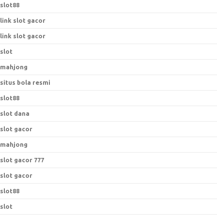
slot88
link slot gacor
link slot gacor
slot
mahjong
situs bola resmi
slot88
slot dana
slot gacor
mahjong
slot gacor 777
slot gacor
slot88
slot