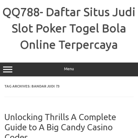
Skip
to
QQ788- Daftar Situs Judi
content
Slot Poker Togel Bola
Online Terpercaya
Menu
TAG ARCHIVES:
BANDAR JUDI 73
Unlocking Thrills A Complete
Guide to A Big Candy Casino
Codes