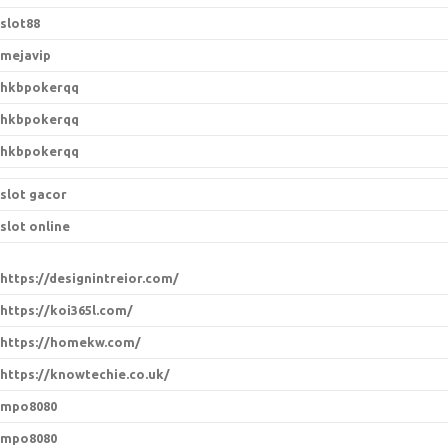
slot88
mejavip
hkbpokerqq
hkbpokerqq
hkbpokerqq
slot gacor
slot online
https://designintreior.com/
https://koi365l.com/
https://homekw.com/
https://knowtechie.co.uk/
mpo8080
mpo8080