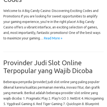
Welcome to A Big Candy Casino: Discovering Exciting Codes and
Promotions If you are looking for sweet opportunities to amplify
your gaming experience, you’re in the right place! A Big Candy
Casino offers a vibrant interface, an exciting selection of games,
and, most importantly, fantastic promotions! One of the best ways
to maximize your gaming…
Read More »
Provinder Judi Slot Online
Terpopular yang Wajib Dicoba
Beberapa penyedia (provider) judi slot online yang paling populer
dikenal karena kualitas permainan mereka, inovasi fitur, dan grafik
yang menarik. Berikut adalah beberapa provider slot online yang
wajib dicoba: 1. Pragmatic Play 2. Play’n GO 3. NetEnt 4. Microgaming
5. Yggdrasil Gaming 6. Red Tiger Gaming 7. Quickspin 8. Blueprint