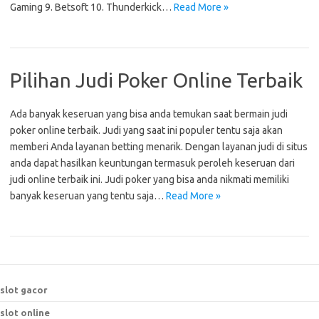
Gaming 9. Betsoft 10. Thunderkick…
Read More »
Pilihan Judi Poker Online Terbaik
Ada banyak keseruan yang bisa anda temukan saat bermain judi
poker online terbaik. Judi yang saat ini populer tentu saja akan
memberi Anda layanan betting menarik. Dengan layanan judi di situs
anda dapat hasilkan keuntungan termasuk peroleh keseruan dari
judi online terbaik ini. Judi poker yang bisa anda nikmati memiliki
banyak keseruan yang tentu saja…
Read More »
slot gacor
slot online