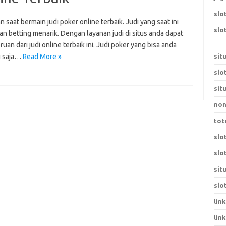
slo
aat bermain judi poker online terbaik. Judi yang saat ini
slo
n betting menarik. Dengan layanan judi di situs anda dapat
n dari judi online terbaik ini. Judi poker yang bisa anda
u saja…
Read More »
sit
slo
sit
non
tot
slo
slo
sit
slo
lin
lin