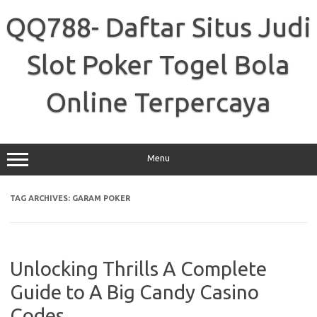
Skip
to
QQ788- Daftar Situs Judi
content
Slot Poker Togel Bola
Online Terpercaya
Menu
TAG ARCHIVES:
GARAM POKER
Unlocking Thrills A Complete
Guide to A Big Candy Casino
Codes