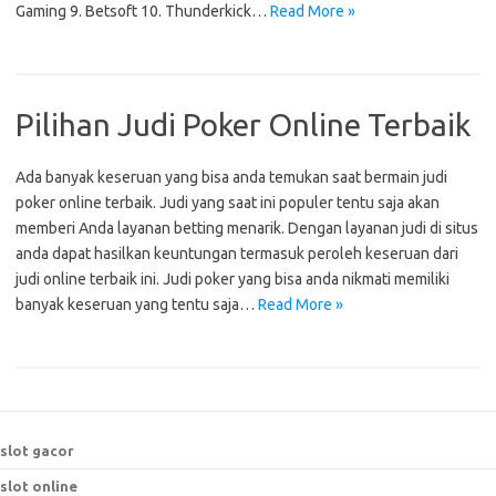
Gaming 9. Betsoft 10. Thunderkick…
Read More »
Pilihan Judi Poker Online Terbaik
Ada banyak keseruan yang bisa anda temukan saat bermain judi
poker online terbaik. Judi yang saat ini populer tentu saja akan
memberi Anda layanan betting menarik. Dengan layanan judi di situs
anda dapat hasilkan keuntungan termasuk peroleh keseruan dari
judi online terbaik ini. Judi poker yang bisa anda nikmati memiliki
banyak keseruan yang tentu saja…
Read More »
slot gacor
slot online