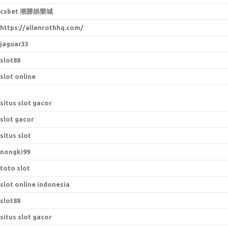
csbet 潮勝娛樂城
https://allenrothhq.com/
jaguar33
slot88
slot online
situs slot gacor
slot gacor
situs slot
nongki99
toto slot
slot online indonesia
slot88
situs slot gacor