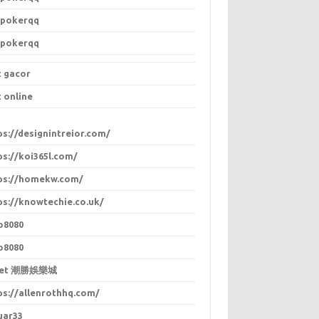
bpokerqq
bpokerqq
t gacor
t online
ps://designintreior.com/
ps://koi365l.com/
ps://homekw.com/
ps://knowtechie.co.uk/
o8080
o8080
bet 潮勝娛樂城
ps://allenrothhq.com/
uar33