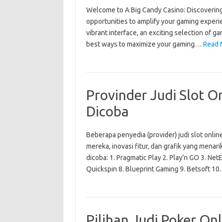
Welcome to A Big Candy Casino: Discovering 
opportunities to amplify your gaming experie
vibrant interface, an exciting selection of g
best ways to maximize your gaming…
Read 
Provinder Judi Slot O
Dicoba
Beberapa penyedia (provider) judi slot onlin
mereka, inovasi fitur, dan grafik yang menari
dicoba: 1. Pragmatic Play 2. Play’n GO 3. Ne
Quickspin 8. Blueprint Gaming 9. Betsoft 1
Pilihan Judi Poker Onl