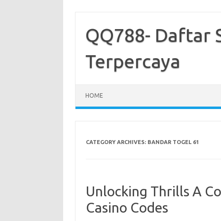
Skip
to
content
QQ788- Daftar S
Terpercaya
HOME
CATEGORY ARCHIVES:
BANDAR TOGEL 61
Unlocking Thrills A C
Casino Codes