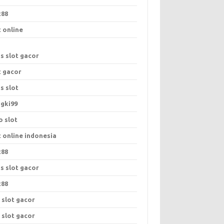
t88
t online
us slot gacor
t gacor
us slot
gki99
o slot
t online indonesia
t88
us slot gacor
t88
k slot gacor
k slot gacor