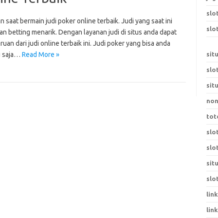
slo
aat bermain judi poker online terbaik. Judi yang saat ini
slo
n betting menarik. Dengan layanan judi di situs anda dapat
n dari judi online terbaik ini. Judi poker yang bisa anda
u saja…
Read More »
sit
slo
sit
non
tot
slo
slo
sit
slo
lin
lin