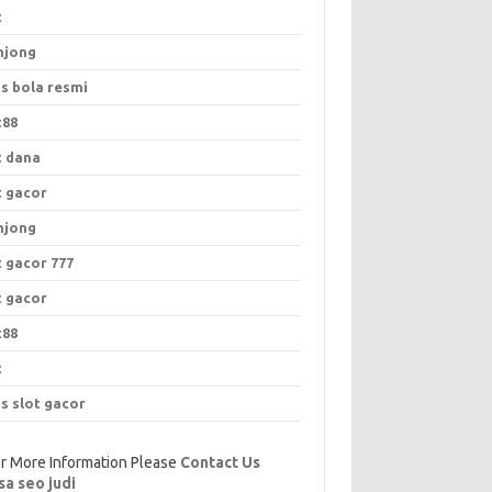
t
hjong
us bola resmi
t88
t dana
t gacor
hjong
t gacor 777
t gacor
t88
t
us slot gacor
r More Information Please
Contact Us
sa seo judi