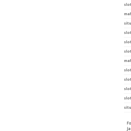
slo
ma
sit
slo
slo
slo
ma
slo
slo
slo
slo
sit
Fo
ja