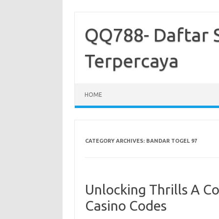
Skip
to
content
QQ788- Daftar S
Terpercaya
HOME
CATEGORY ARCHIVES:
BANDAR TOGEL 97
Unlocking Thrills A C
Casino Codes