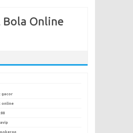
l Bola Online
t gacor
t online
t88
avip
bpokerqq