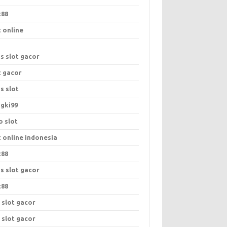
t88
t online
us slot gacor
t gacor
us slot
gki99
o slot
t online indonesia
t88
us slot gacor
t88
k slot gacor
k slot gacor