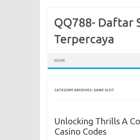
Skip
to
content
QQ788- Daftar S
Terpercaya
HOME
CATEGORY ARCHIVES:
GAME SLOT
Unlocking Thrills A C
Casino Codes