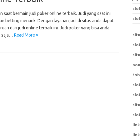
slo
aat bermain judi poker online terbaik. Judi yang saat ini
slo
n betting menarik. Dengan layanan judi di situs anda dapat
n dari judi online terbaik ini. Judi poker yang bisa anda
u saja…
Read More »
sit
slo
sit
non
tot
slo
slo
sit
slo
lin
lin