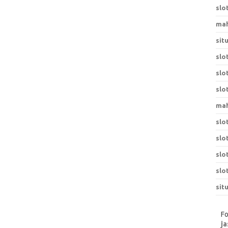
slo
ma
sit
slo
slo
slo
ma
slo
slo
slo
slo
sit
Fo
ja