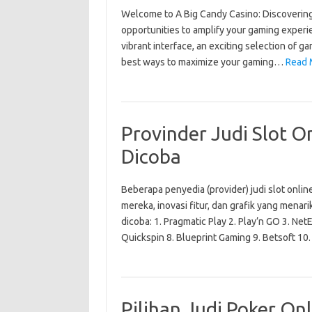
Welcome to A Big Candy Casino: Discovering 
opportunities to amplify your gaming experie
vibrant interface, an exciting selection of g
best ways to maximize your gaming…
Read 
Provinder Judi Slot O
Dicoba
Beberapa penyedia (provider) judi slot onlin
mereka, inovasi fitur, dan grafik yang menari
dicoba: 1. Pragmatic Play 2. Play’n GO 3. Ne
Quickspin 8. Blueprint Gaming 9. Betsoft 1
Pilihan Judi Poker Onl