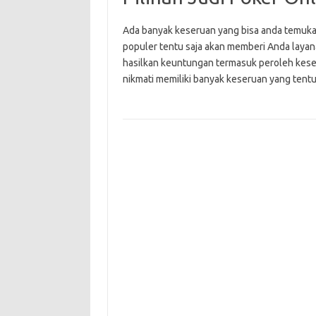
Ada banyak keseruan yang bisa anda temukan s
populer tentu saja akan memberi Anda layana
hasilkan keuntungan termasuk peroleh keserua
nikmati memiliki banyak keseruan yang tent