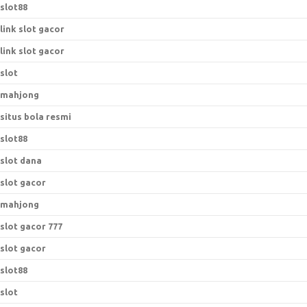
slot88
link slot gacor
link slot gacor
slot
mahjong
situs bola resmi
slot88
slot dana
slot gacor
mahjong
slot gacor 777
slot gacor
slot88
slot