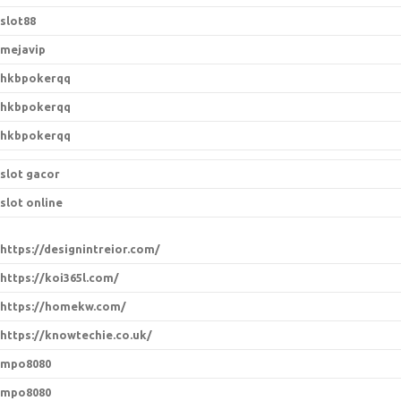
slot88
mejavip
hkbpokerqq
hkbpokerqq
hkbpokerqq
slot gacor
slot online
https://designintreior.com/
https://koi365l.com/
https://homekw.com/
https://knowtechie.co.uk/
mpo8080
mpo8080