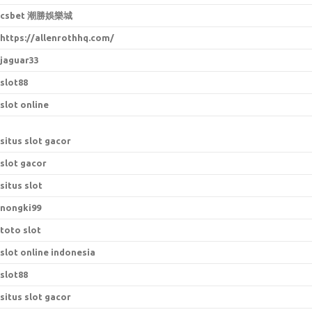
csbet 潮勝娛樂城
https://allenrothhq.com/
jaguar33
slot88
slot online
situs slot gacor
slot gacor
situs slot
nongki99
toto slot
slot online indonesia
slot88
situs slot gacor