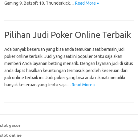
Gaming 9. Betsoft 10. Thunderkick…
Read More »
Pilihan Judi Poker Online Terbaik
Ada banyak keseruan yang bisa anda temukan saat bermain judi
poker online terbaik. Judi yang saat ini populer tentu saja akan
memberi Anda layanan betting menarik. Dengan layanan judi di situs
anda dapat hasilkan keuntungan termasuk peroleh keseruan dari
judi online terbaik ini. Judi poker yang bisa anda nikmati memiliki
banyak keseruan yang tentu saja…
Read More »
slot gacor
slot online