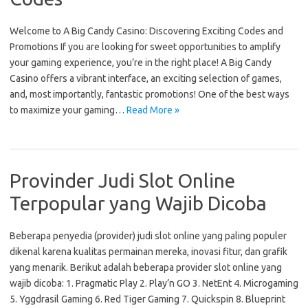
Welcome to A Big Candy Casino: Discovering Exciting Codes and
Promotions If you are looking for sweet opportunities to amplify
your gaming experience, you’re in the right place! A Big Candy
Casino offers a vibrant interface, an exciting selection of games,
and, most importantly, fantastic promotions! One of the best ways
to maximize your gaming…
Read More »
Provinder Judi Slot Online
Terpopular yang Wajib Dicoba
Beberapa penyedia (provider) judi slot online yang paling populer
dikenal karena kualitas permainan mereka, inovasi fitur, dan grafik
yang menarik. Berikut adalah beberapa provider slot online yang
wajib dicoba: 1. Pragmatic Play 2. Play’n GO 3. NetEnt 4. Microgaming
5. Yggdrasil Gaming 6. Red Tiger Gaming 7. Quickspin 8. Blueprint