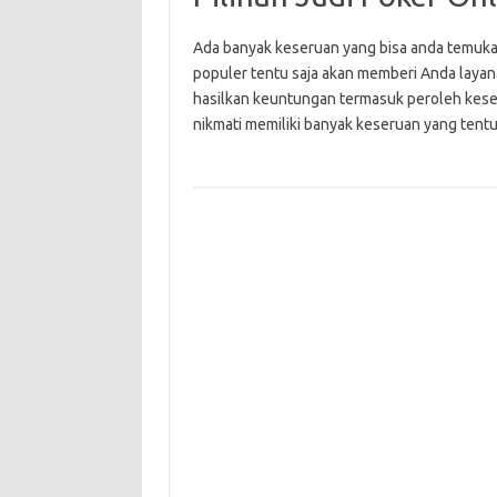
Ada banyak keseruan yang bisa anda temukan s
populer tentu saja akan memberi Anda layana
hasilkan keuntungan termasuk peroleh keserua
nikmati memiliki banyak keseruan yang tent