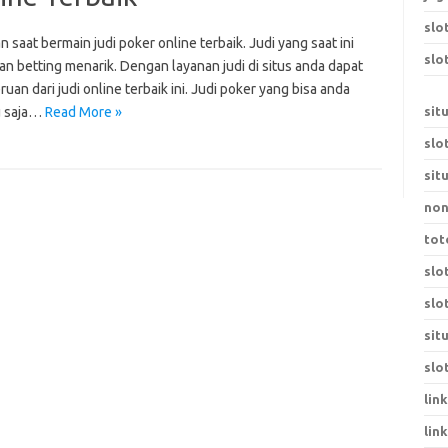
slo
aat bermain judi poker online terbaik. Judi yang saat ini
slo
n betting menarik. Dengan layanan judi di situs anda dapat
n dari judi online terbaik ini. Judi poker yang bisa anda
u saja…
Read More »
sit
slo
sit
non
tot
slo
slo
sit
slo
lin
lin