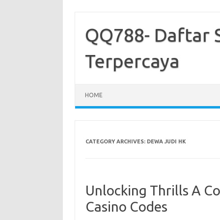
Skip
to
content
QQ788- Daftar S
Terpercaya
HOME
CATEGORY ARCHIVES:
DEWA JUDI HK
Unlocking Thrills A C
Casino Codes