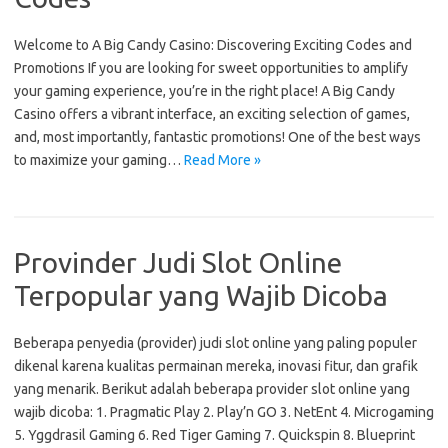
Welcome to A Big Candy Casino: Discovering Exciting Codes and
Promotions If you are looking for sweet opportunities to amplify
your gaming experience, you’re in the right place! A Big Candy
Casino offers a vibrant interface, an exciting selection of games,
and, most importantly, fantastic promotions! One of the best ways
to maximize your gaming…
Read More »
Provinder Judi Slot Online
Terpopular yang Wajib Dicoba
Beberapa penyedia (provider) judi slot online yang paling populer
dikenal karena kualitas permainan mereka, inovasi fitur, dan grafik
yang menarik. Berikut adalah beberapa provider slot online yang
wajib dicoba: 1. Pragmatic Play 2. Play’n GO 3. NetEnt 4. Microgaming
5. Yggdrasil Gaming 6. Red Tiger Gaming 7. Quickspin 8. Blueprint