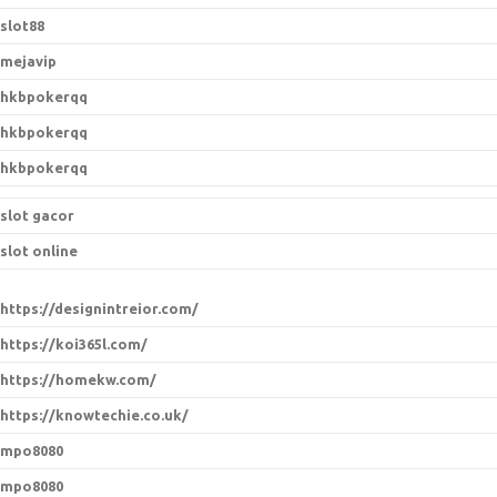
slot88
mejavip
hkbpokerqq
hkbpokerqq
hkbpokerqq
slot gacor
slot online
https://designintreior.com/
https://koi365l.com/
https://homekw.com/
https://knowtechie.co.uk/
mpo8080
mpo8080