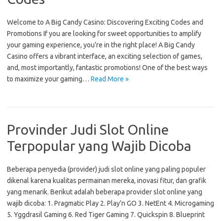
Welcome to A Big Candy Casino: Discovering Exciting Codes and
Promotions If you are looking for sweet opportunities to amplify
your gaming experience, you’re in the right place! A Big Candy
Casino offers a vibrant interface, an exciting selection of games,
and, most importantly, fantastic promotions! One of the best ways
to maximize your gaming…
Read More »
Provinder Judi Slot Online
Terpopular yang Wajib Dicoba
Beberapa penyedia (provider) judi slot online yang paling populer
dikenal karena kualitas permainan mereka, inovasi fitur, dan grafik
yang menarik. Berikut adalah beberapa provider slot online yang
wajib dicoba: 1. Pragmatic Play 2. Play’n GO 3. NetEnt 4. Microgaming
5. Yggdrasil Gaming 6. Red Tiger Gaming 7. Quickspin 8. Blueprint