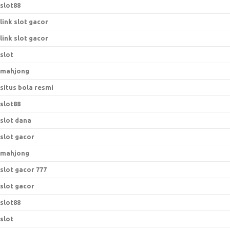
slot88
link slot gacor
link slot gacor
slot
mahjong
situs bola resmi
slot88
slot dana
slot gacor
mahjong
slot gacor 777
slot gacor
slot88
slot