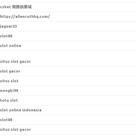
csbet 潮勝娛樂城
https://allenrothhq.com/
jaguar33
slot88
slot online
situs slot gacor
slot gacor
situs slot
nongki99
toto slot
slot online indonesia
slot88
situs slot gacor