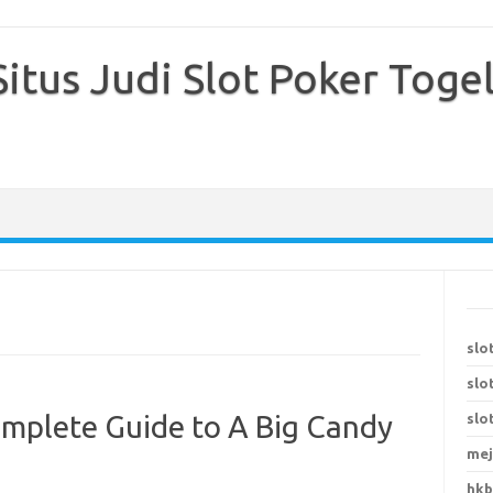
itus Judi Slot Poker Toge
slo
slo
omplete Guide to A Big Candy
slo
mej
hk