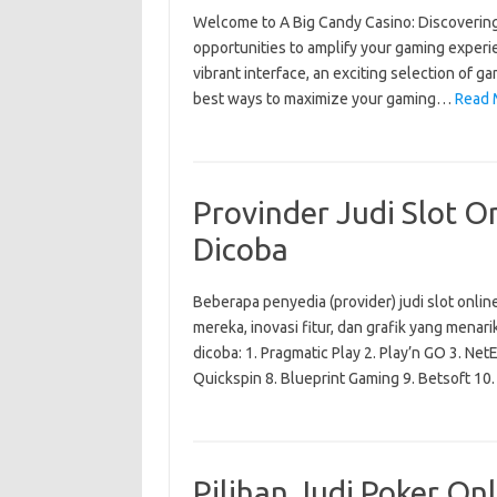
Welcome to A Big Candy Casino: Discovering 
opportunities to amplify your gaming experie
vibrant interface, an exciting selection of g
best ways to maximize your gaming…
Read 
Provinder Judi Slot O
Dicoba
Beberapa penyedia (provider) judi slot onlin
mereka, inovasi fitur, dan grafik yang menari
dicoba: 1. Pragmatic Play 2. Play’n GO 3. Ne
Quickspin 8. Blueprint Gaming 9. Betsoft 1
Pilihan Judi Poker Onl