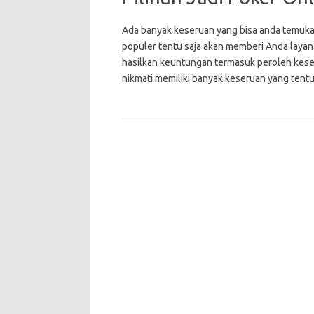
Ada banyak keseruan yang bisa anda temukan s
populer tentu saja akan memberi Anda layana
hasilkan keuntungan termasuk peroleh keserua
nikmati memiliki banyak keseruan yang tent