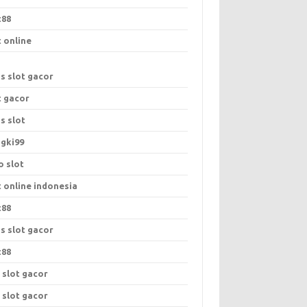
t88
t online
us slot gacor
t gacor
us slot
gki99
o slot
t online indonesia
t88
us slot gacor
t88
k slot gacor
k slot gacor