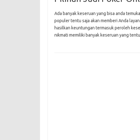
Ada banyak keseruan yang bisa anda temukan s
populer tentu saja akan memberi Anda layana
hasilkan keuntungan termasuk peroleh keserua
nikmati memiliki banyak keseruan yang tent