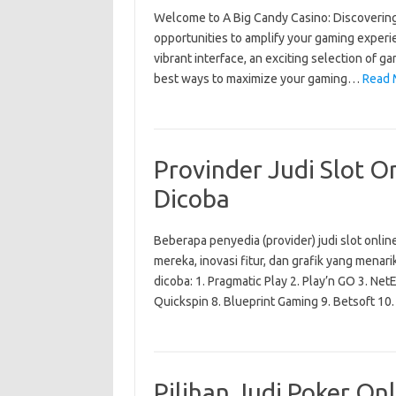
Welcome to A Big Candy Casino: Discovering 
opportunities to amplify your gaming experie
vibrant interface, an exciting selection of g
best ways to maximize your gaming…
Read 
Provinder Judi Slot O
Dicoba
Beberapa penyedia (provider) judi slot onlin
mereka, inovasi fitur, dan grafik yang menari
dicoba: 1. Pragmatic Play 2. Play’n GO 3. Ne
Quickspin 8. Blueprint Gaming 9. Betsoft 1
Pilihan Judi Poker Onl