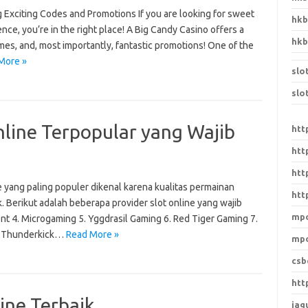
Exciting Codes and Promotions If you are looking for sweet
hk
nce, you’re in the right place! A Big Candy Casino offers a
hk
ames, and, most importantly, fantastic promotions! One of the
More »
slo
slo
nline Terpopular yang Wajib
htt
htt
htt
e yang paling populer dikenal karena kualitas permainan
htt
k. Berikut adalah beberapa provider slot online yang wajib
mp
tEnt 4. Microgaming 5. Yggdrasil Gaming 6. Red Tiger Gaming 7.
0. Thunderkick…
Read More »
mp
cs
htt
ine Terbaik
jag