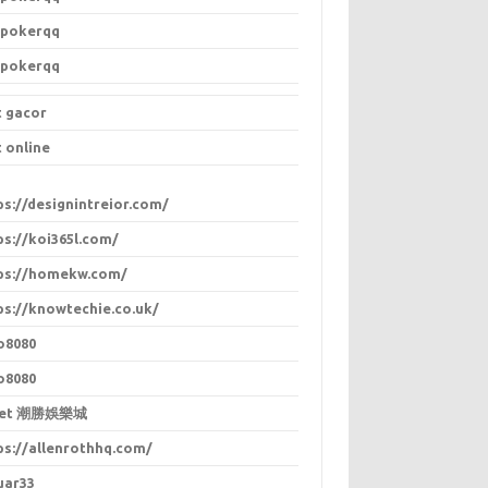
bpokerqq
bpokerqq
t gacor
t online
ps://designintreior.com/
ps://koi365l.com/
ps://homekw.com/
ps://knowtechie.co.uk/
o8080
o8080
bet 潮勝娛樂城
ps://allenrothhq.com/
uar33