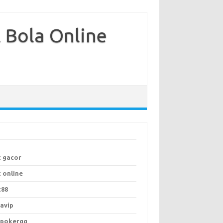
l Bola Online
t gacor
t online
t88
avip
bpokerqq