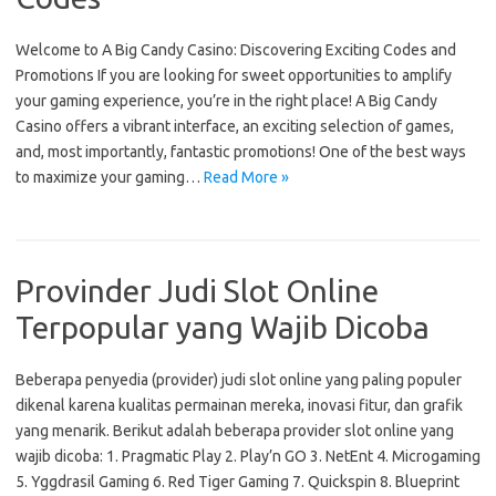
Welcome to A Big Candy Casino: Discovering Exciting Codes and
Promotions If you are looking for sweet opportunities to amplify
your gaming experience, you’re in the right place! A Big Candy
Casino offers a vibrant interface, an exciting selection of games,
and, most importantly, fantastic promotions! One of the best ways
to maximize your gaming…
Read More »
Provinder Judi Slot Online
Terpopular yang Wajib Dicoba
Beberapa penyedia (provider) judi slot online yang paling populer
dikenal karena kualitas permainan mereka, inovasi fitur, dan grafik
yang menarik. Berikut adalah beberapa provider slot online yang
wajib dicoba: 1. Pragmatic Play 2. Play’n GO 3. NetEnt 4. Microgaming
5. Yggdrasil Gaming 6. Red Tiger Gaming 7. Quickspin 8. Blueprint