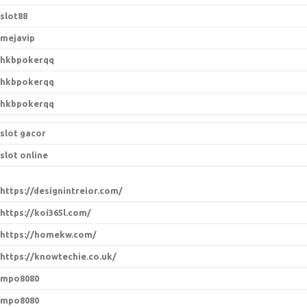
slot88
mejavip
hkbpokerqq
hkbpokerqq
hkbpokerqq
slot gacor
slot online
https://designintreior.com/
https://koi365l.com/
https://homekw.com/
https://knowtechie.co.uk/
mpo8080
mpo8080