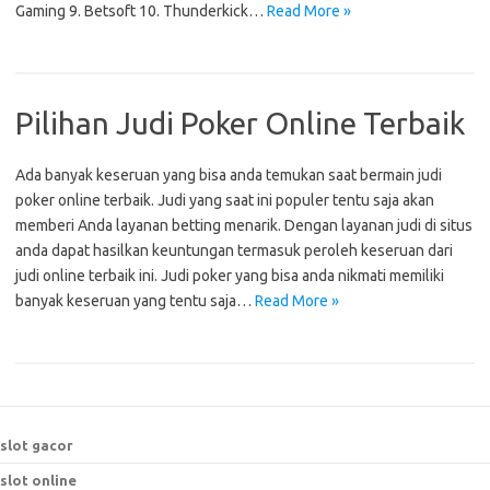
Gaming 9. Betsoft 10. Thunderkick…
Read More »
Pilihan Judi Poker Online Terbaik
Ada banyak keseruan yang bisa anda temukan saat bermain judi
poker online terbaik. Judi yang saat ini populer tentu saja akan
memberi Anda layanan betting menarik. Dengan layanan judi di situs
anda dapat hasilkan keuntungan termasuk peroleh keseruan dari
judi online terbaik ini. Judi poker yang bisa anda nikmati memiliki
banyak keseruan yang tentu saja…
Read More »
slot gacor
slot online