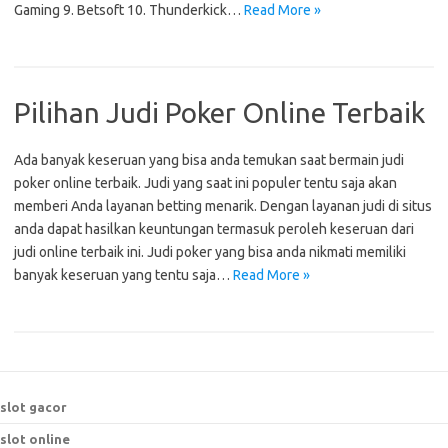
Gaming 9. Betsoft 10. Thunderkick…
Read More »
Pilihan Judi Poker Online Terbaik
Ada banyak keseruan yang bisa anda temukan saat bermain judi
poker online terbaik. Judi yang saat ini populer tentu saja akan
memberi Anda layanan betting menarik. Dengan layanan judi di situs
anda dapat hasilkan keuntungan termasuk peroleh keseruan dari
judi online terbaik ini. Judi poker yang bisa anda nikmati memiliki
banyak keseruan yang tentu saja…
Read More »
slot gacor
slot online