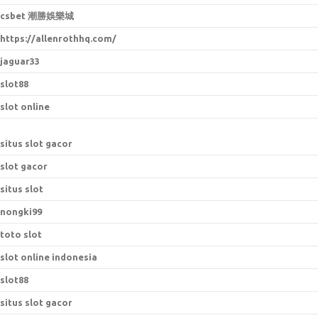
csbet 潮勝娛樂城
https://allenrothhq.com/
jaguar33
slot88
slot online
situs slot gacor
slot gacor
situs slot
nongki99
toto slot
slot online indonesia
slot88
situs slot gacor