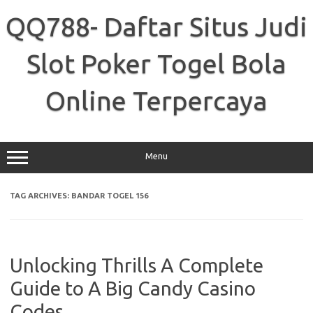
Skip
to
QQ788- Daftar Situs Judi
content
Slot Poker Togel Bola
Online Terpercaya
Menu
TAG ARCHIVES:
BANDAR TOGEL 156
Unlocking Thrills A Complete
Guide to A Big Candy Casino
Codes