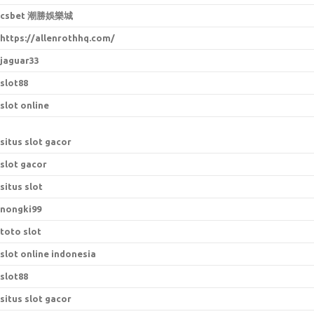
csbet 潮勝娛樂城
https://allenrothhq.com/
jaguar33
slot88
slot online
situs slot gacor
slot gacor
situs slot
nongki99
toto slot
slot online indonesia
slot88
situs slot gacor