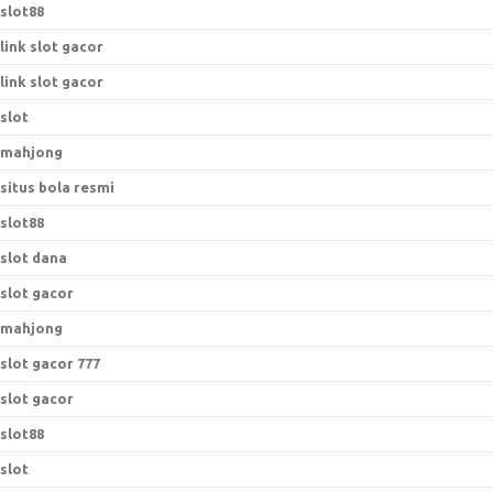
slot88
link slot gacor
link slot gacor
slot
mahjong
situs bola resmi
slot88
slot dana
slot gacor
mahjong
slot gacor 777
slot gacor
slot88
slot