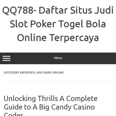
Skip
to
QQ788- Daftar Situs Judi
content
Slot Poker Togel Bola
Online Terpercaya
Menu
CATEGORY ARCHIVES:
JUDI DADU ONLINE
Unlocking Thrills A Complete
Guide to A Big Candy Casino
Codes