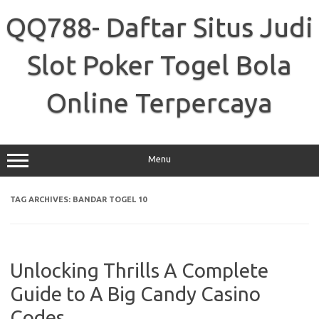
Skip
to
QQ788- Daftar Situs Judi
content
Slot Poker Togel Bola
Online Terpercaya
Menu
TAG ARCHIVES:
BANDAR TOGEL 10
Unlocking Thrills A Complete
Guide to A Big Candy Casino
Codes