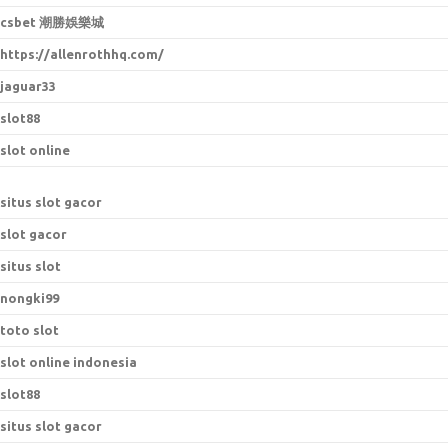
csbet 潮勝娛樂城
https://allenrothhq.com/
jaguar33
slot88
slot online
situs slot gacor
slot gacor
situs slot
nongki99
toto slot
slot online indonesia
slot88
situs slot gacor