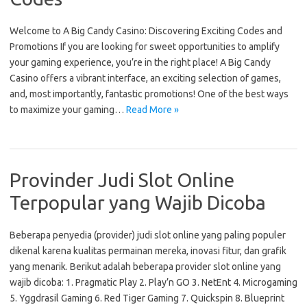
Welcome to A Big Candy Casino: Discovering Exciting Codes and
Promotions If you are looking for sweet opportunities to amplify
your gaming experience, you’re in the right place! A Big Candy
Casino offers a vibrant interface, an exciting selection of games,
and, most importantly, fantastic promotions! One of the best ways
to maximize your gaming…
Read More »
Provinder Judi Slot Online
Terpopular yang Wajib Dicoba
Beberapa penyedia (provider) judi slot online yang paling populer
dikenal karena kualitas permainan mereka, inovasi fitur, dan grafik
yang menarik. Berikut adalah beberapa provider slot online yang
wajib dicoba: 1. Pragmatic Play 2. Play’n GO 3. NetEnt 4. Microgaming
5. Yggdrasil Gaming 6. Red Tiger Gaming 7. Quickspin 8. Blueprint