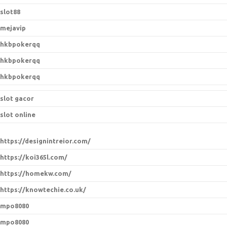
slot88
mejavip
hkbpokerqq
hkbpokerqq
hkbpokerqq
slot gacor
slot online
https://designintreior.com/
https://koi365l.com/
https://homekw.com/
https://knowtechie.co.uk/
mpo8080
mpo8080