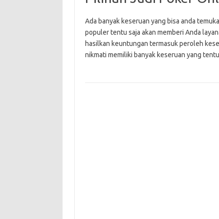
Ada banyak keseruan yang bisa anda temukan s
populer tentu saja akan memberi Anda layana
hasilkan keuntungan termasuk peroleh keserua
nikmati memiliki banyak keseruan yang tent