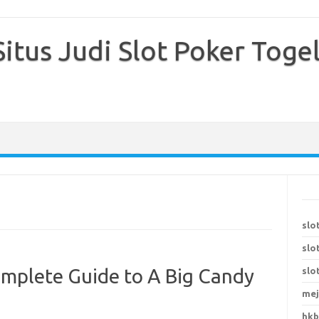
itus Judi Slot Poker Toge
slo
slo
omplete Guide to A Big Candy
slo
mej
hk