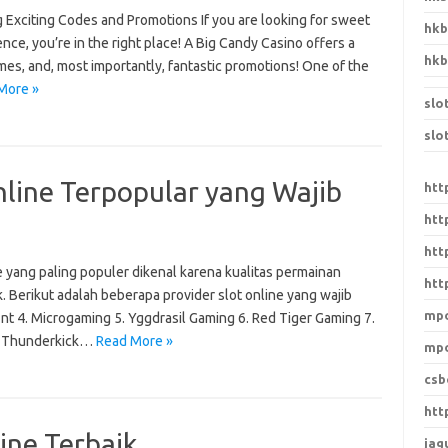
Exciting Codes and Promotions If you are looking for sweet
hk
nce, you’re in the right place! A Big Candy Casino offers a
hk
ames, and, most importantly, fantastic promotions! One of the
More »
slo
slo
nline Terpopular yang Wajib
htt
htt
htt
e yang paling populer dikenal karena kualitas permainan
htt
k. Berikut adalah beberapa provider slot online yang wajib
mp
tEnt 4. Microgaming 5. Yggdrasil Gaming 6. Red Tiger Gaming 7.
0. Thunderkick…
Read More »
mp
cs
htt
ine Terbaik
jag