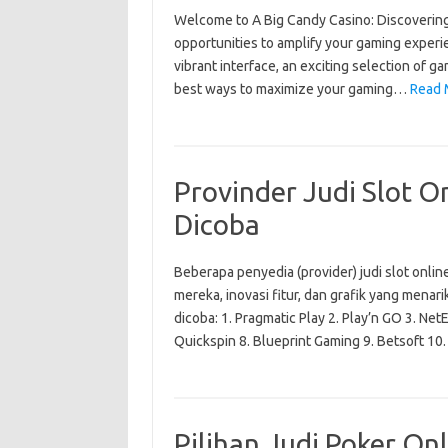
Welcome to A Big Candy Casino: Discovering 
opportunities to amplify your gaming experie
vibrant interface, an exciting selection of g
best ways to maximize your gaming…
Read 
Provinder Judi Slot O
Dicoba
Beberapa penyedia (provider) judi slot onlin
mereka, inovasi fitur, dan grafik yang menari
dicoba: 1. Pragmatic Play 2. Play’n GO 3. Ne
Quickspin 8. Blueprint Gaming 9. Betsoft 1
Pilihan Judi Poker Onl