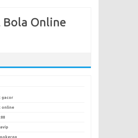
l Bola Online
t gacor
t online
t88
avip
bpokerqq