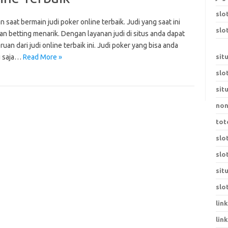
slo
aat bermain judi poker online terbaik. Judi yang saat ini
slo
n betting menarik. Dengan layanan judi di situs anda dapat
n dari judi online terbaik ini. Judi poker yang bisa anda
u saja…
Read More »
sit
slo
sit
non
tot
slo
slo
sit
slo
lin
lin