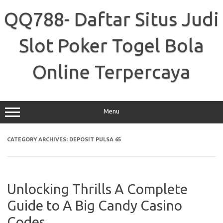
Skip
to
QQ788- Daftar Situs Judi
content
Slot Poker Togel Bola
Online Terpercaya
Menu
CATEGORY ARCHIVES:
DEPOSIT PULSA 65
Unlocking Thrills A Complete
Guide to A Big Candy Casino
Codes