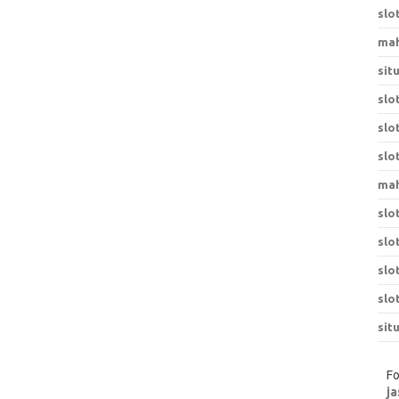
slo
ma
sit
slo
slo
slo
ma
slo
slo
slo
slo
sit
Fo
ja