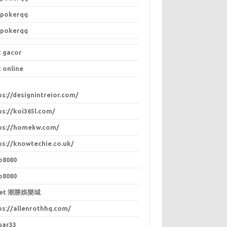
bpokerqq
bpokerqq
t gacor
t online
ps://designintreior.com/
ps://koi365l.com/
ps://homekw.com/
ps://knowtechie.co.uk/
o8080
o8080
bet 潮勝娛樂城
ps://allenrothhq.com/
uar33