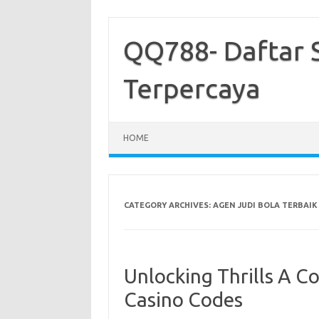
Skip
to
content
QQ788- Daftar S
Terpercaya
HOME
CATEGORY ARCHIVES:
AGEN JUDI BOLA TERBAIK
Unlocking Thrills A C
Casino Codes