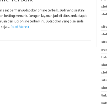
slo
aat bermain judi poker online terbaik. Judi yang saat ini
slo
n betting menarik. Dengan layanan judi di situs anda dapat
n dari judi online terbaik ini. Judi poker yang bisa anda
u saja…
Read More »
sit
slo
sit
non
tot
slo
slo
sit
slo
lin
lin