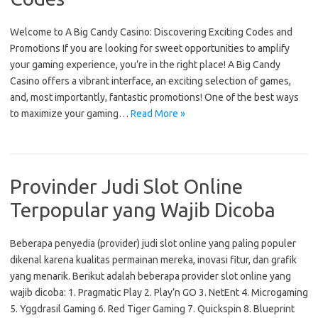
Welcome to A Big Candy Casino: Discovering Exciting Codes and
Promotions If you are looking for sweet opportunities to amplify
your gaming experience, you’re in the right place! A Big Candy
Casino offers a vibrant interface, an exciting selection of games,
and, most importantly, fantastic promotions! One of the best ways
to maximize your gaming…
Read More »
Provinder Judi Slot Online
Terpopular yang Wajib Dicoba
Beberapa penyedia (provider) judi slot online yang paling populer
dikenal karena kualitas permainan mereka, inovasi fitur, dan grafik
yang menarik. Berikut adalah beberapa provider slot online yang
wajib dicoba: 1. Pragmatic Play 2. Play’n GO 3. NetEnt 4. Microgaming
5. Yggdrasil Gaming 6. Red Tiger Gaming 7. Quickspin 8. Blueprint