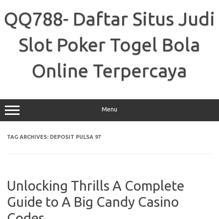
Skip
to
QQ788- Daftar Situs Judi
content
Slot Poker Togel Bola
Online Terpercaya
Menu
TAG ARCHIVES:
DEPOSIT PULSA 97
Unlocking Thrills A Complete
Guide to A Big Candy Casino
Codes