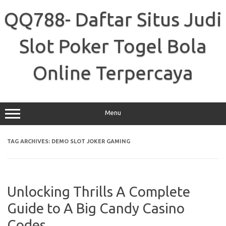
Skip
to
QQ788- Daftar Situs Judi
content
Slot Poker Togel Bola
Online Terpercaya
Menu
TAG ARCHIVES:
DEMO SLOT JOKER GAMING
Unlocking Thrills A Complete
Guide to A Big Candy Casino
Codes