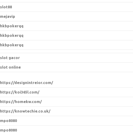
slot88
mejavip
hkbpokerqq
hkbpokerqq
hkbpokerqq
slot gacor
slot online
https://designintreior.com/
https://koi365l.com/
https://homekw.com/
https://knowtechie.co.uk/
mpo8080
mpo8080