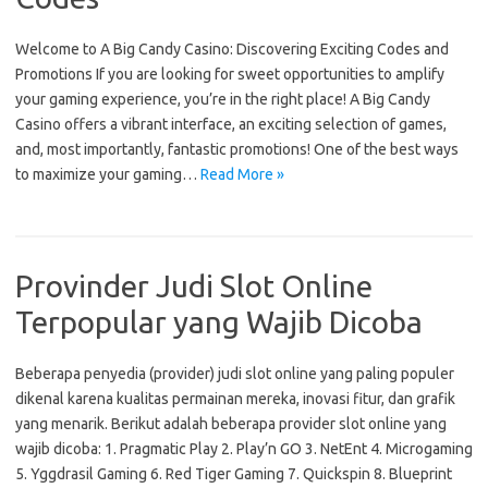
Welcome to A Big Candy Casino: Discovering Exciting Codes and
Promotions If you are looking for sweet opportunities to amplify
your gaming experience, you’re in the right place! A Big Candy
Casino offers a vibrant interface, an exciting selection of games,
and, most importantly, fantastic promotions! One of the best ways
to maximize your gaming…
Read More »
Provinder Judi Slot Online
Terpopular yang Wajib Dicoba
Beberapa penyedia (provider) judi slot online yang paling populer
dikenal karena kualitas permainan mereka, inovasi fitur, dan grafik
yang menarik. Berikut adalah beberapa provider slot online yang
wajib dicoba: 1. Pragmatic Play 2. Play’n GO 3. NetEnt 4. Microgaming
5. Yggdrasil Gaming 6. Red Tiger Gaming 7. Quickspin 8. Blueprint