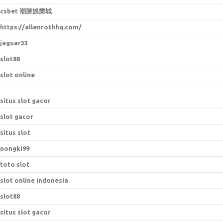
csbet 潮勝娛樂城
https://allenrothhq.com/
jaguar33
slot88
slot online
situs slot gacor
slot gacor
situs slot
nongki99
toto slot
slot online indonesia
slot88
situs slot gacor