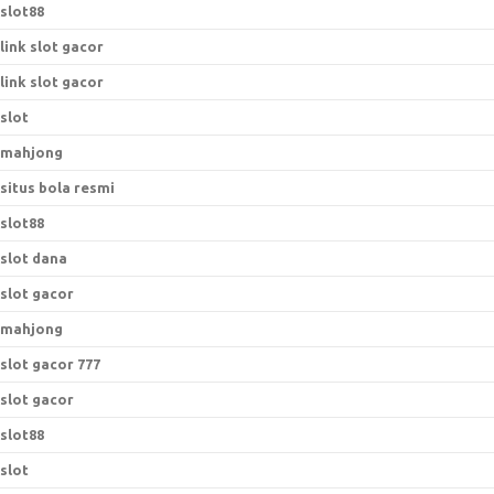
slot88
link slot gacor
link slot gacor
slot
mahjong
situs bola resmi
slot88
slot dana
slot gacor
mahjong
slot gacor 777
slot gacor
slot88
slot